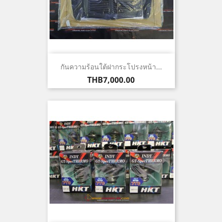
กันความร้อนใต้ฝากระโปรงหน้า...
ราคา
THB7,000.00