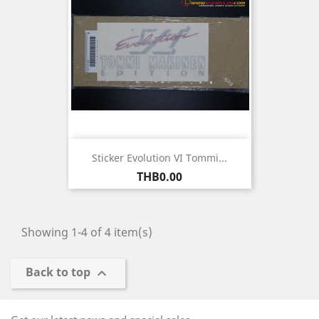
Sticker Evolution VI Tommi...
ราคา
THB0.00
Showing 1-4 of 4 item(s)
Back to top
