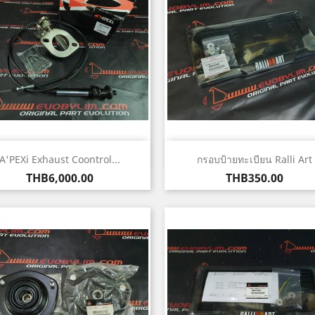
Quick view
Quick view


A'PEXi Exhaust Coontrol...
กรอบป้ายทะเบียน Ralli Art
Price
Price
THB6,000.00
THB350.00