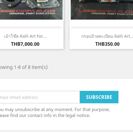
Quick view
Quick view


เบ้าโช๊ค Ralli Art For...
กรอบป้ายทะเบียน Ralli Art..
Price
Price
THB7,000.00
THB350.00
wing 1-8 of 8 item(s)
ou may unsubscribe at any moment. For that purpose,
ease find our contact info in the legal notice.