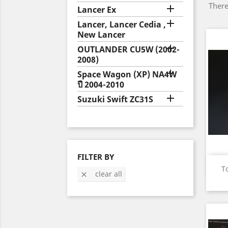
There

Lancer Ex

Lancer, Lancer Cedia ,
New Lancer

OUTLANDER CU5W (2002-
2008)

Space Wagon (XP) NA4W
ปี 2004-2010

Suzuki Swift ZC31S
FILTER BY
T
clear all
