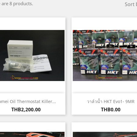
 are 8 products.
Sort 
Quick view
Quick view


omei Oil Thermostat Killer...
วาล์วน้ำ HKT Evo1- 9MR
Price
Price
THB2,200.00
THB0.00