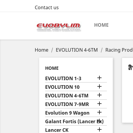
Contact us
HOME
Home
EVOLUTION 4-6TM
Racing Prod
ส
HOME

EVOLUTION 1-3

EVOLUTION 10

EVOLUTION 4-6TM

EVOLUTION 7-9MR

Evolution 9 Wagon

Galant Fortis (Lancer Ex)

Lancer CK