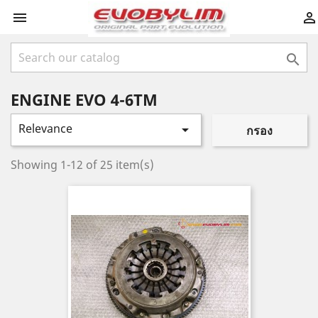



ENGINE EVO 4-6TM
Relevance

กรอง
Showing 1-12 of 25 item(s)