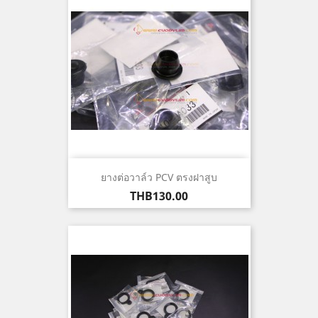
ยางต่อวาล์ว PCV ตรงฝาสูบ
ราคา
THB130.00